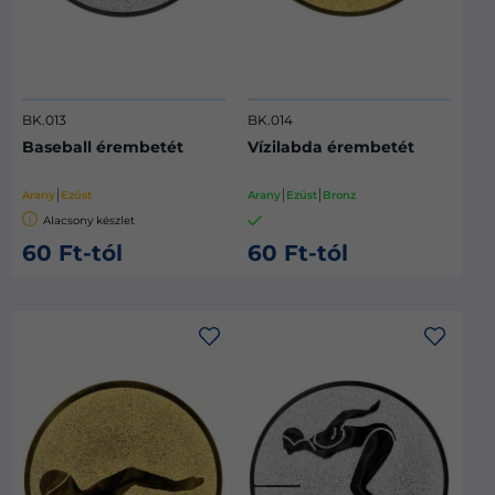
BK.013
BK.014
Baseball érembetét
Vízilabda érembetét
Arany
Ezüst
Arany
Ezüst
Bronz
Alacsony készlet
60 Ft-tól
60 Ft-tól