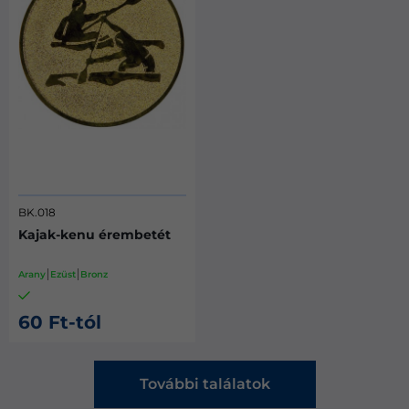
BK.018
Kajak-kenu érembetét
Arany
Ezüst
Bronz
60 Ft-tól
További találatok