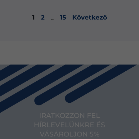
1
2
15
Következő
...
IRATKOZZON FEL
HÍRLEVELÜNKRE ÉS
VÁSÁROLJON 5%