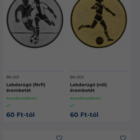
BK.001
BK.002
Labdarúgó (férfi)
Labdarúgó (női)
érembetét
érembetét
Arany
Ezüst
Bronz
Arany
Ezüst
Bronz
60 Ft-tól
60 Ft-tól