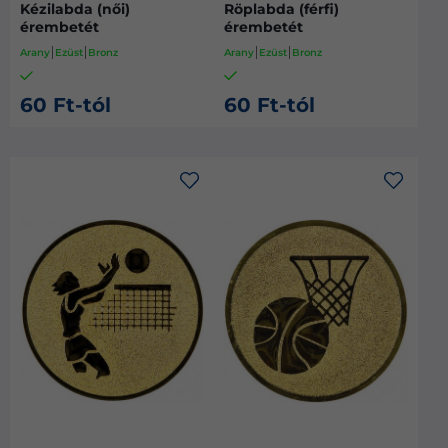
Kézilabda (női)
Röplabda (férfi)
érembetét
érembetét
Arany
Ezüst
Bronz
Arany
Ezüst
Bronz
60 Ft-tól
60 Ft-tól