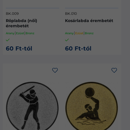
BK.009
BK.010
Röplabda (női)
Kosárlabda érembetét
érembetét
Arany
Ezüst
Bronz
Arany
Ezüst
Bronz
60 Ft-tól
60 Ft-tól