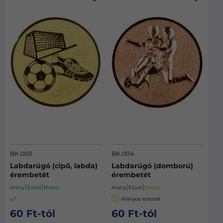
BK.003
BK.004
Labdarúgó (cipő, labda)
Labdarúgó (domború)
érembetét
érembetét
Arany
Ezüst
Bronz
Arany
Ezüst
Bronz
Hiányos sorozat
60 Ft-tól
60 Ft-tól