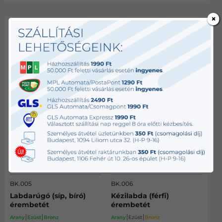
×
BK.005
BK.006
Labdarúgó (síp, bíró)
Kézilabda (férfi)
érembetét
érembetét
Arany
Ezüst
Bronz
Arany
Ezüst
Bronz