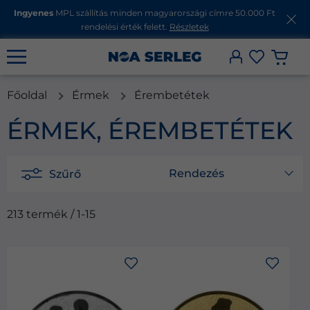
Ingyenes
MPL szállítás minden magyarországi címre 50.000 Ft
rendelési érték felett.
Részletek
Főoldal
Érmek
Érembetétek
ÉRMEK, ÉREMBETÉTEK
Rendezés
Szűrő
213 termék / 1-15