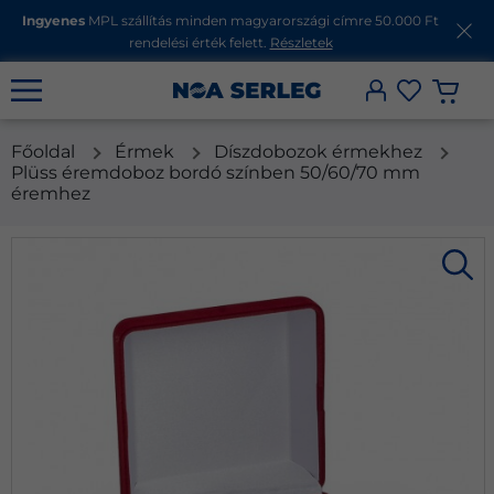
Ingyenes
MPL szállítás minden magyarországi címre 50.000 Ft
rendelési érték felett.
Részletek
Főoldal
Érmek
Díszdobozok érmekhez
Plüss éremdoboz bordó színben 50/60/70 mm
éremhez