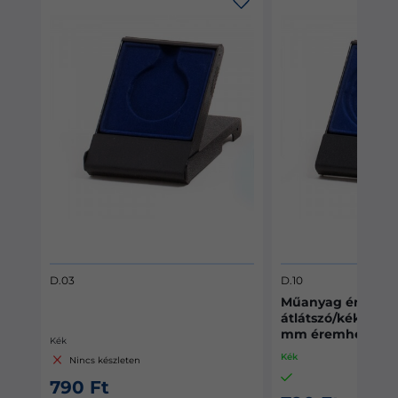
D.10
Műanyag éremdoboz,
átlátszó/kék színben 50/60/70
mm éremhez
Kék
szleten