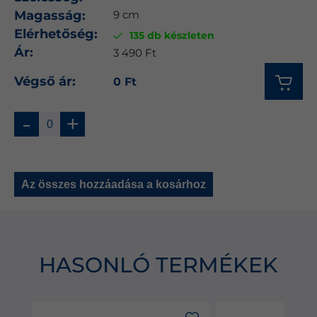
Magasság:
9 cm
Elérhetőség:
135 db készleten
Ár:
3 490 Ft
Végső ár:
0 Ft
-
+
Az összes hozzáadása a kosárhoz
HASONLÓ TERMÉKEK