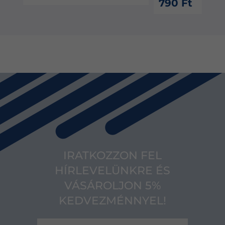
790 Ft
IRATKOZZON FEL
HÍRLEVELÜNKRE ÉS
VÁSÁROLJON 5%
KEDVEZMÉNNYEL!