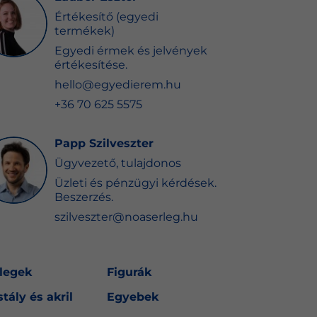
Értékesítő (egyedi
termékek)
Egyedi érmek és jelvények
értékesítése.
hello@egyedierem.hu
+36 70 625 5575
Papp Szilveszter
Ügyvezető, tulajdonos
Üzleti és pénzügyi kérdések.
Beszerzés.
szilveszter@noaserleg.hu
legek
Figurák
stály és akril
Egyebek