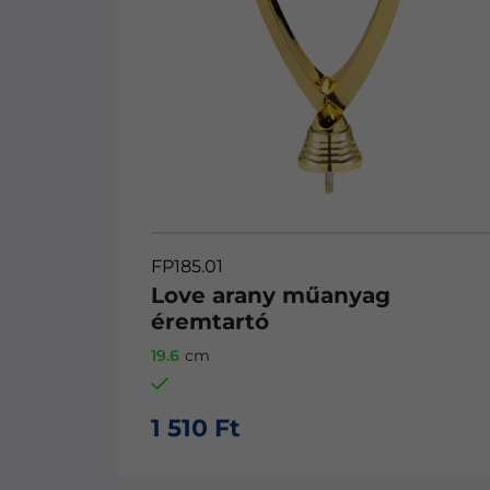
F157
ag
Kézilabda női arany figu
13
cm
1 650 Ft