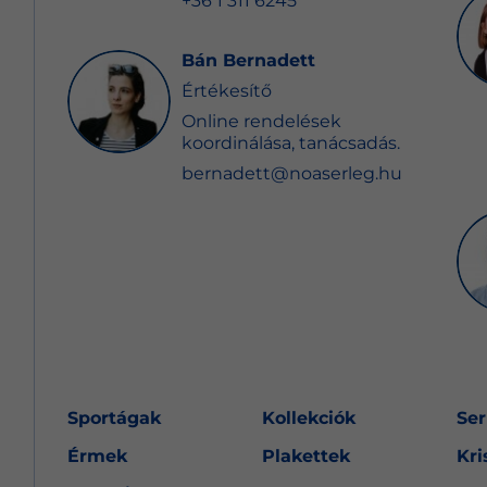
+36 1 311 6245
Bán Bernadett
Értékesítő
Online rendelések
koordinálása, tanácsadás.
bernadett@noaserleg.hu
Sportágak
Kollekciók
Ser
Érmek
Plakettek
Kri