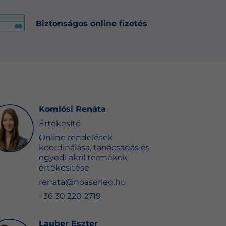
Biztonságos online fizetés
Komlósi Renáta
Értékesítő
Online rendelések
koordinálása, tanácsadás és
egyedi akril termékek
értékesítése
renata@noaserleg.hu
+36 30 220 2719
Lauber Eszter