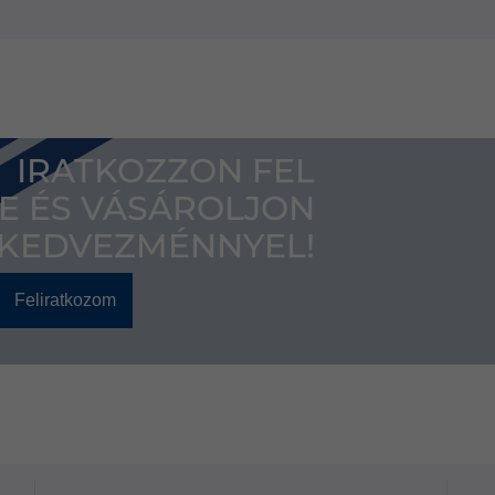
IRATKOZZON FEL
E ÉS VÁSÁROLJON
 KEDVEZMÉNNYEL!
Feliratkozom