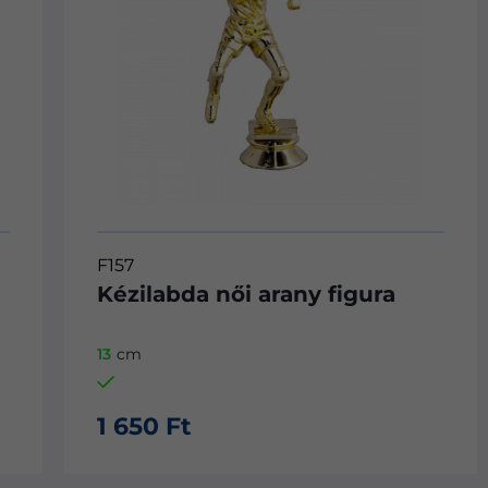
F611
ra
Szivárvány betéttartó figura
18
cm
Nincs készleten
1 370 Ft