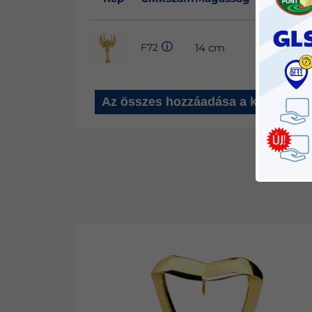
F72
14 cm
Arany
Az összes hozzáadása a kosárhoz