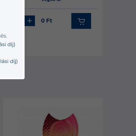
-
+
0 Ft