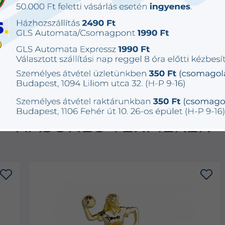
Fémhatású
36 db
840 Ft
műanyag
készleten
HASONLÓ TERMÉKEK