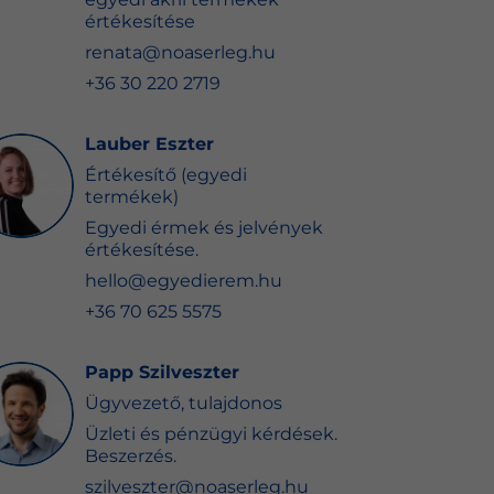
értékesítése
renata@noaserleg.hu
+36 30 220 2719
Lauber Eszter
Értékesítő (egyedi
termékek)
Egyedi érmek és jelvények
értékesítése.
hello@egyedierem.hu
+36 70 625 5575
Papp Szilveszter
Ügyvezető, tulajdonos
Üzleti és pénzügyi kérdések.
Beszerzés.
szilveszter@noaserleg.hu