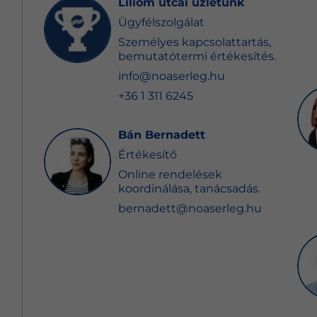
Liliom utcai üzletünk
Ügyfélszolgálat
Személyes kapcsolattartás,
bemutatótermi értékesítés.
info@noaserleg.hu
+36 1 311 6245
Bán Bernadett
Értékesítő
Online rendelések
koordinálása, tanácsadás.
bernadett@noaserleg.hu