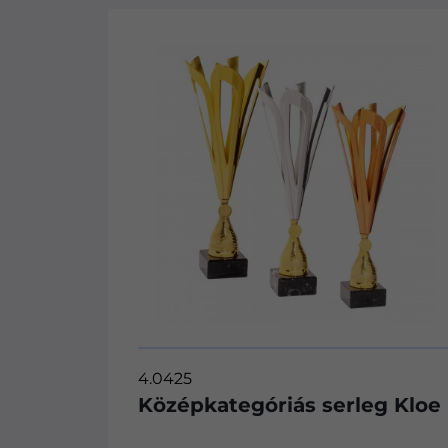
4.8220
erleg Kloe
Középkategóriás serle