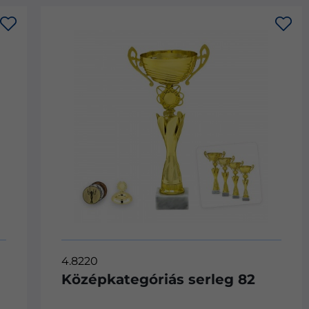
4.3824
g 82
Középkategóriás serleg 38