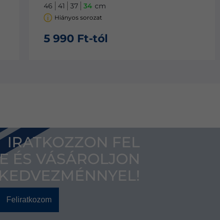
40
38
35
cm
Nincs készleten
6 690 Ft-tól
IRATKOZZON FEL
E ÉS VÁSÁROLJON
 KEDVEZMÉNNYEL!
Feliratkozom