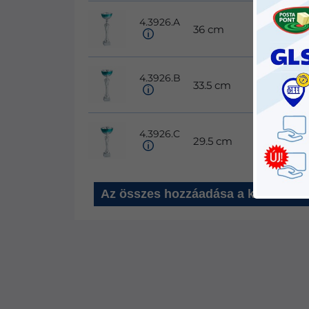
4.3926.A
36 cm
12 cm
4.3926.B
33.5 cm
12 cm
4.3926.C
29.5 cm
12 cm
Az összes hozzáadása a kosárhoz