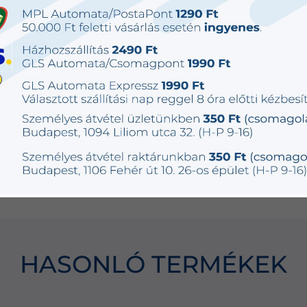
Fém és
78 db
5 490 Ft
+ Extra
műanyag
készleten
Fém és
78 db
4 690 Ft
+ Extra
műanyag
készleten
Fém és
74 db
4 290 Ft
+ Extra
műanyag
készleten
HASONLÓ TERMÉKEK