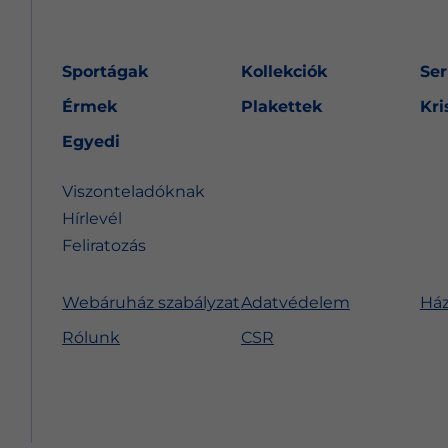
Sportágak
Kollekciók
Ser
Érmek
Plakettek
Kri
Egyedi
Viszonteladóknak
Hírlevél
Feliratozás
Webáruház szabályzat
Adatvédelem
Ház
Rólunk
CSR