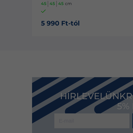
46
41
37
34
cm
Hiányos sorozat
5 990 Ft-tól
HÍRLEVELÜNKR
5%