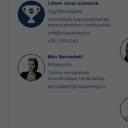
Liliom utcai üzletünk
Ügyfélszolgálat
Személyes kapcsolattartás,
bemutatótermi értékesítés.
info@noaserleg.hu
+36 1 311 6245
Bán Bernadett
Értékesítő
Online rendelések
koordinálása, tanácsadás.
bernadett@noaserleg.hu