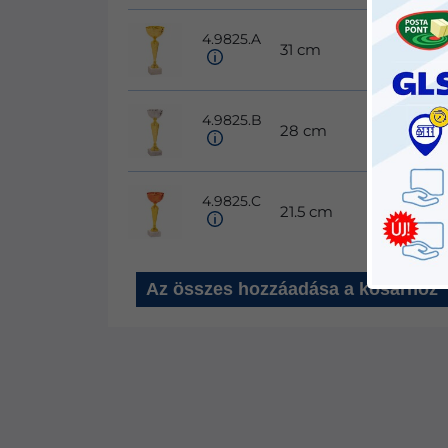
4.9825.A
31 cm
12 cm
4.9825.B
28 cm
10 cm
4.9825.C
21.5 cm
10 cm
Az összes hozzáadása a kosárhoz