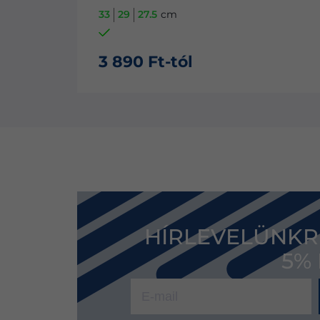
43
40
37
35
32
30
cm
3 990 Ft-tól
HÍRLEVELÜNKR
5%