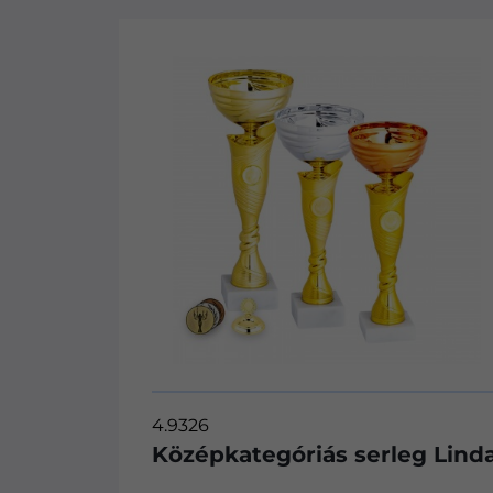
TOP TERMÉK
4.0126
serleg Linda
Középkategóriás serle