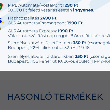
Fém és
145 db
4 490 Ft
+ Extra
műanyag
készleten
Fém és
111 db
3 790 Ft
+ Extra
műanyag
készleten
Fém és
225 db
2 990 Ft
+ Extra
műanyag
készleten
HASONLÓ TERMÉKEK