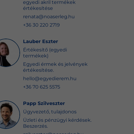
egyedi akril termékek
értékesítése
renata@noaserleg.hu
+36 30 220 2719
Lauber Eszter
Értékesítő (egyedi
termékek)
Egyedi érmek és jelvények
értékesítése.
hello@egyedierem.hu
+36 70 625 5575
Papp Szilveszter
Ügyvezető, tulajdonos
Üzleti és pénzügyi kérdések.
Beszerzés.