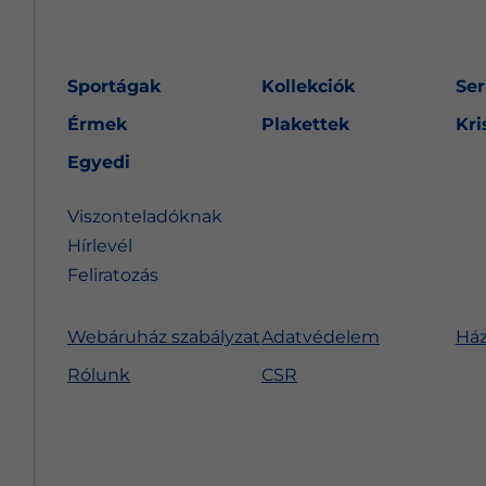
Sportágak
Kollekciók
Ser
Érmek
Plakettek
Kri
Egyedi
Viszonteladóknak
Hírlevél
Feliratozás
Webáruház szabályzat
Adatvédelem
Ház
Rólunk
CSR