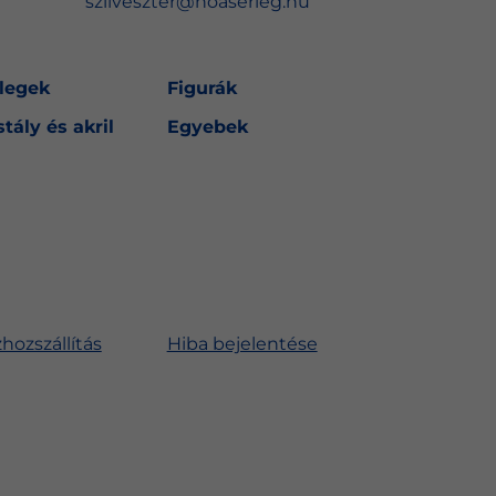
szilveszter@noaserleg.hu
legek
Figurák
stály és akril
Egyebek
hozszállítás
Hiba bejelentése