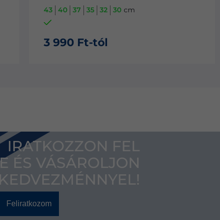
33.5
31.5
29
cm
3 990 Ft-tól
IRATKOZZON FEL
E ÉS VÁSÁROLJON
 KEDVEZMÉNNYEL!
Feliratkozom