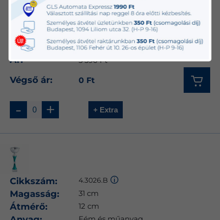
Magasság:
35.5 cm
Átmérő:
14 cm
Anyag:
Fém és műanyag
Elérhetőség:
32 db készleten
Ár:
5 590 Ft
Végső ár:
0 Ft
-
+
+ Extra
Cikkszám:
4.3026.B
Magasság:
31 cm
Átmérő:
12 cm
Anyag:
Fém és műanyag