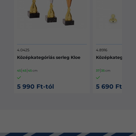
4.8916
4.0923
g Kloe
Középkategóriás serleg 89
Középkategór
37
35
cm
45
44
44
cm
5 690 Ft-tól
5 690 Ft-