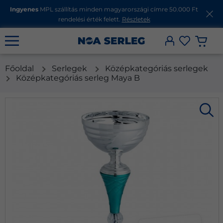
Ingyenes
MPL szállítás minden magyarországi címre 50.000 Ft
rendelési érték felett.
Részletek
Főoldal
Serlegek
Középkategóriás serlegek
Középkategóriás serleg Maya B