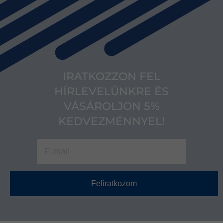
IRATKOZZON FEL
HÍRLEVELÜNKRE ÉS
VÁSÁROLJON 5%
KEDVEZMÉNNYEL!
Feliratkozom