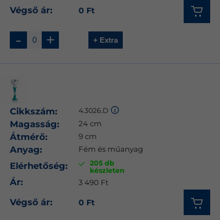
Végső ár:
0 Ft
-
+
+ Extra
Cikkszám:
4.3026.D
Magasság:
24 cm
Átmérő:
9 cm
Anyag:
Fém és műanyag
205 db
Elérhetőség:
készleten
Ár:
3 490 Ft
Végső ár:
0 Ft