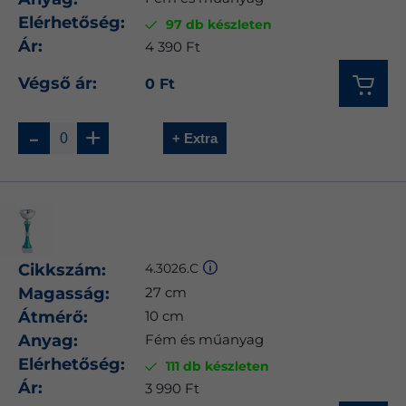
Elérhetőség:
97 db készleten
Ár:
4 390 Ft
Végső ár:
0 Ft
-
+
+ Extra
Cikkszám:
4.3026.C
Magasság:
27 cm
Átmérő:
10 cm
Anyag:
Fém és műanyag
Elérhetőség:
111 db készleten
Ár:
3 990 Ft