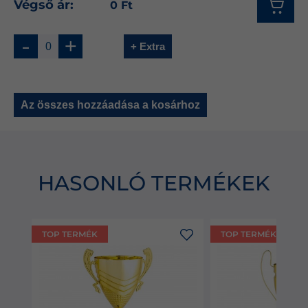
Végső ár:
0 Ft
-
+
+ Extra
Az összes hozzáadása a kosárhoz
HASONLÓ TERMÉKEK
TOP TERMÉK