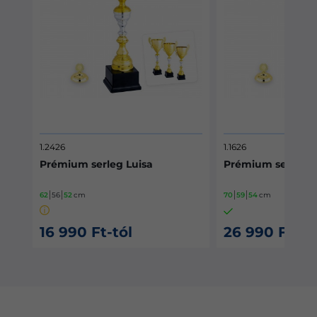
1.1626
1.1920
Prémium serleg Leggenda
Prémium se
70
59
54
cm
44
42
42
cm
26 990 Ft-tól
15 990 Ft