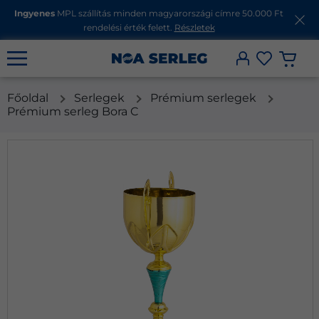
Ingyenes
MPL szállítás minden magyarországi címre 50.000 Ft
rendelési érték felett.
Részletek
Főoldal
Serlegek
Prémium serlegek
Prémium serleg Bora C