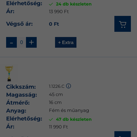
Elérhetőség:
24 db készleten
Ár:
13 990 Ft
Végső ár:
0 Ft
-
+
+ Extra
Cikkszám:
1.1226.C
Magasság:
45 cm
Átmérő:
16 cm
Anyag:
Fém és műanyag
Elérhetőség:
47 db készleten
Ár:
11 990 Ft