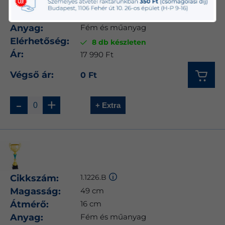
Magasság:
54 cm
Átmérő:
18 cm
Anyag:
Fém és műanyag
Elérhetőség:
8 db készleten
Ár:
17 990 Ft
Végső ár:
0 Ft
-
+
+ Extra
Cikkszám:
1.1226.B
Magasság:
49 cm
Átmérő:
16 cm
Anyag:
Fém és műanyag