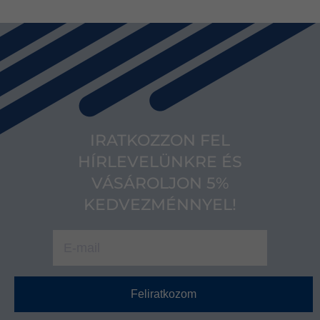
IRATKOZZON FEL
HÍRLEVELÜNKRE ÉS
VÁSÁROLJON 5%
KEDVEZMÉNNYEL!
Feliratkozom