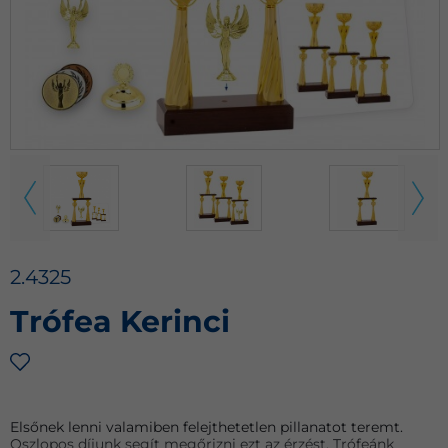
2.4325
Trófea Kerinci
Elsőnek lenni valamiben felejthetetlen pillanatot teremt.
Oszlopos díjunk segít megőrizni ezt az érzést. Trófeánk