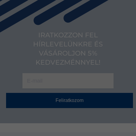
IRATKOZZON FEL
HÍRLEVELÜNKRE ÉS
VÁSÁROLJON 5%
KEDVEZMÉNNYEL!
Feliratkozom