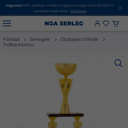
Ingyenes
MPL szállítás minden magyarországi címre 50.000 Ft
rendelési érték felett.
Részletek
Főoldal
Serlegek
Oszlopos trófeák
Trófea Kerinci