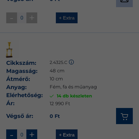
-
+
+ Extra
Cikkszám:
2.4325.C
Magasság:
48 cm
Átmérő:
10 cm
Anyag:
Fém, fa és műanyag
Elérhetőség:
14 db készleten
Ár:
12 990 Ft
Végső ár:
0 Ft
-
+
+ Extra