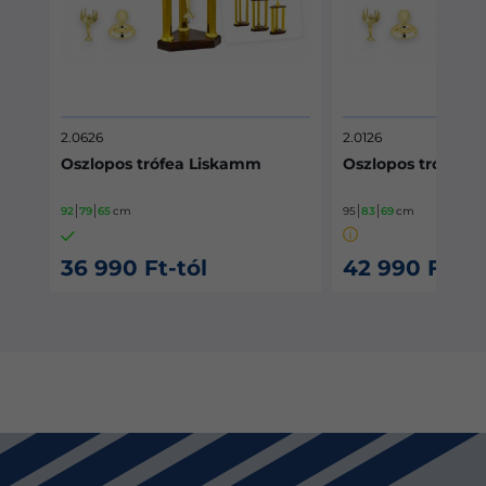
2.0126
2.3322
a Liskamm
Oszlopos trófea Lomnic
Trófe
95
83
69
cm
80
71
6
Hián
ól
42 990 Ft-tól
29 9