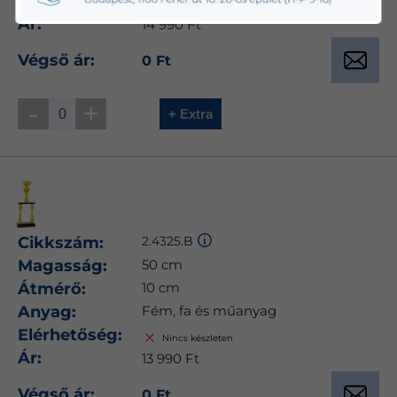
Elérhetőség:
Nincs készleten
Ár:
14 990 Ft
Végső ár:
0 Ft
-
+
+ Extra
Cikkszám:
2.4325.B
Magasság:
50 cm
Átmérő:
10 cm
Anyag:
Fém, fa és műanyag
Elérhetőség:
Nincs készleten
Ár:
13 990 Ft
Végső ár:
0 Ft